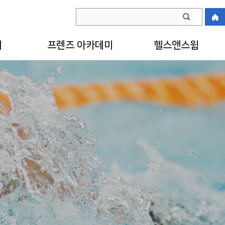
티
프렌즈 아카데미
헬스앤스윔