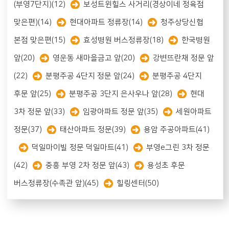
(부영7단지)(12)
보성트윈힐스 사거리(경상이네 정육점
맞은편)(14)
현대아파트 정류장(14)
청주상당신협
본점 맞은편(15)
효성병원 버스정류장(18)
한국병원
앞(20)
영운동 새마을금고 앞(20)
강변뜨란채 정문 앞
(22)
분평주공 4단지 정문 앞(24)
분평주공 4단지
후문 앞(25)
분평주공 3단지 은사우나 앞(28)
현대
3차 정문 앞(33)
임광아파트 정문 앞(35)
세원아파트
정문(37)
태산아파트 정문(39)
용암 주공아파트(41)
덕일마이빌 정문 덕일마트(41)
부영e그린 3차 정문
(42)
중흥 부영 2차 정문 앞(43)
용성초 후문
버스정류장(수족관 앞)(45)
힐링센터(50)