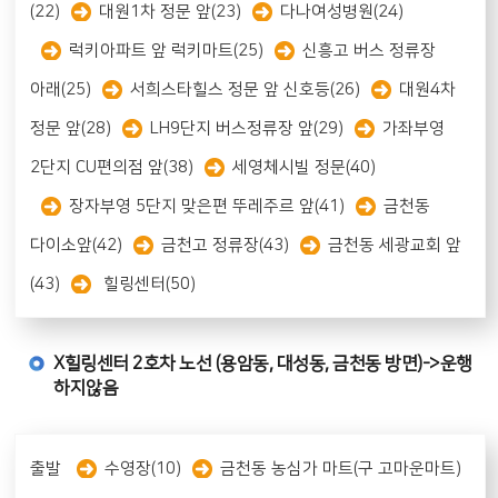
(22)
대원1차 정문 앞(23)
다나여성병원(24)
럭키아파트 앞 럭키마트(25)
신흥고 버스 정류장
아래(25)
서희스타힐스 정문 앞 신호등(26)
대원4차
정문 앞(28)
LH9단지 버스정류장 앞(29)
가좌부영
2단지 CU편의점 앞(38)
세영체시빌 정문(40)
장자부영 5단지 맞은편 뚜레주르 앞(41)
금천동
다이소앞(42)
금천고 정류장(43)
금천동 세광교회 앞
(43)
힐링센터(50)
X힐링센터 2호차 노선 (용암동, 대성동, 금천동 방면)->운행
하지않음
출발
수영장(10)
금천동 농심가 마트(구 고마운마트)